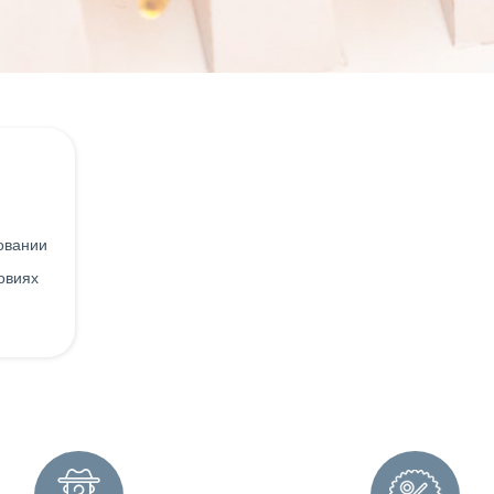
овании
овиях