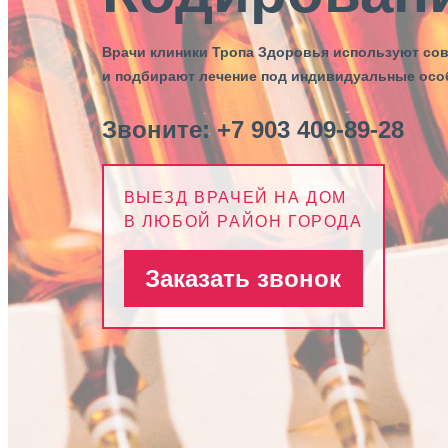
Врачи клиники Тропа Здоровья используют со
и подбирают лечение под индивидуальные осо
Звоните:
+7 903 409-89-28
ВЫЕЗД ВРАЧЕЙ НА ДОМ
В ЛЮБОЙ РАЙОН ГОРОДА
Заказать звонок