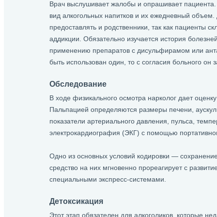
Врач выслушивает жалобы и опрашивает пациента. 
вид алкогольных напитков и их ежедневный объем
предоставлять и родственники, так как пациенты с
аддикции. Обязательно изучается история болезне
применению препаратов с дисульфирамом или анта
быть использован один, то с согласия больного он 
Обследование
В ходе физикального осмотра нарколог дает оценку
Пальпацией определяются размеры печени, аускул
показатели артериального давления, пульса, темп
электрокардиография (ЭКГ) с помощью портативно
Одно из основных условий кодировки — сохранение 
средство на них мгновенно прореагирует с развитие
специальными экспресс-системами.
Детоксикация
Этот этап обязателен для алкоголиков, которые не