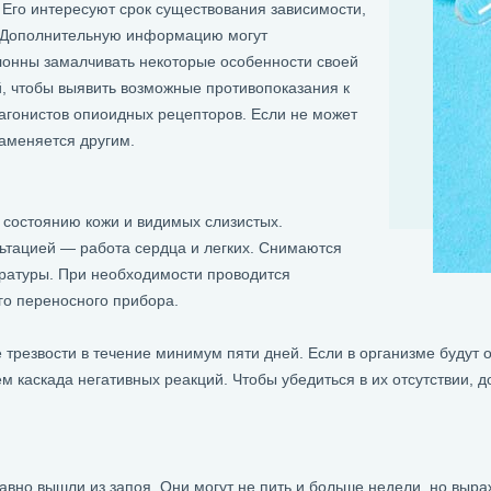
Его интересуют срок существования зависимости,
. Дополнительную информацию могут
клонны замалчивать некоторые особенности своей
й, чтобы выявить возможные противопоказания к
гонистов опиоидных рецепторов. Если не может
заменяется другим.
 состоянию кожи и видимых слизистых.
ьтацией — работа сердца и легких. Снимаются
ературы. При необходимости проводится
го переносного прибора.
трезвости в течение минимум пяти дней. Если в организме будут о
м каскада негативных реакций. Чтобы убедиться в их отсутствии, 
давно вышли из запоя. Они могут не пить и больше недели, но выр