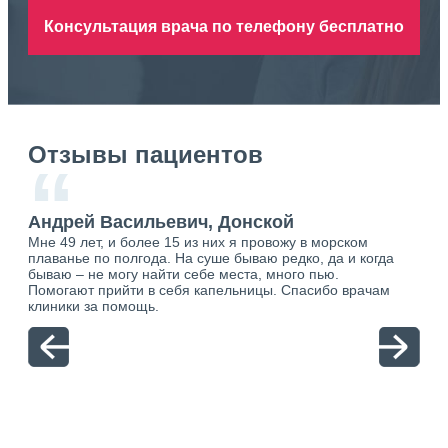
Консультация врача по телефону бесплатно
Отзывы пациентов
“
Андрей Васильевич, Донской
Ан
Мне 49 лет, и более 15 из них я провожу в морском
Хоч
плаванье по полгода. На суше бываю редко, да и когда
тол
бываю – не могу найти себе места, много пью.
себя
о.
Помогают прийти в себя капельницы. Спасибо врачам
свя
ю.
клиники за помощь.
вый
отн