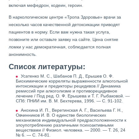
включая мефедрон, кодеин, героин.
В наркологическом центре «Тропа Здоровье» врачи за
несколько часов качественной детоксикации приводят
пациентов в норму. Если вам нужна такая услуга,
позвоните или оставьте заявку на сайте. Цена снятие
ломки у нас демократичная, соблюдается полная
анонимность.
Список литературы:
Усатенко М. С., Шабанов П. Д., Ерышев О. Ф.
Биохимические корреляты выраженности алкогольной
интоксикации и предикторы рецидивов // Динамика
ремиссий при алкоголизме и противорецидивное
лечение / Под ред. О. Ф. Ерышева и Т. Г. Рыбаковой. —
СПб: ПНИИ им. В. М. Бехтерева, 1996. — С. 91-102.
Анохина И. П., Веретинская А. Г., Васильева Г. Н.,
Овчинников И. В. О единстве биологических
механизмов индивидуальной предрасположенности к
злоупотреблению различными психоактивными
веществами // Физиол. человека. — 2000. — Т. 26, 24
№ 6. — С. 74-81.