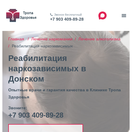
Звонок бесплатный
+7 903 409-89-28
Главная /
Лечение наркомании /
Лечение алкоголизма
/
Реабилитация наркозависимых
Реабилитация
наркозависимых в
Донском
Опытные врачи и гарантия качества в Клинике Тропа
Здоровья
Звоните:
+7 903 409-89-28