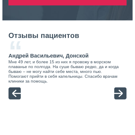
Отзывы пациентов
“
Андрей Васильевич, Донской
Ан
Мне 49 лет, и более 15 из них я провожу в морском
Хоч
плаванье по полгода. На суше бываю редко, да и когда
тол
бываю – не могу найти себе места, много пью.
себя
о.
Помогают прийти в себя капельницы. Спасибо врачам
свя
ю.
клиники за помощь.
вый
отн