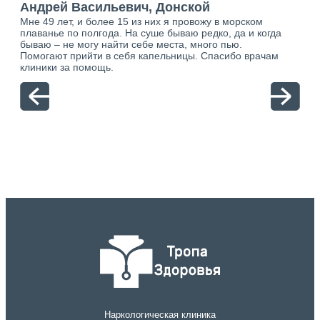
Андрей Васильевич, Донской
Ан
Мне 49 лет, и более 15 из них я провожу в морском
Хоч
плаванье по полгода. На суше бываю редко, да и когда
тол
бываю – не могу найти себе места, много пью.
себя
о.
Помогают прийти в себя капельницы. Спасибо врачам
свя
ю.
клиники за помощь.
вый
отн
Наркологическая клиника