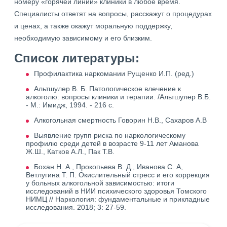
номеру «горячей линии» клиники в любое время.
Специалисты ответят на вопросы, расскажут о процедурах
и ценах, а также окажут моральную поддержку,
необходимую зависимому и его близким.
Список литературы:
Профилактика наркомании Рущенко И.П. (ред.)
Альтшулер В. Б. Патологическое влечение к
алкоголю: вопросы клиники и терапии. /Альтшулер В.Б.
- М.: Имидж, 1994. - 216 с.
Алкогольная смертность Говорин Н.В., Сахаров А.В
Выявление групп риска по наркологическому
профилю среди детей в возрасте 9-11 лет Аманова
Ж.Ш., Катков А.Л., Пак Т.В.
Бохан Н. А., Прокопьева В. Д., Иванова С. А,
Ветлугина Т. П. Окислительный стресс и его коррекция
у больных алкогольной зависимостью: итоги
исследований в НИИ психического здоровья Томского
НИМЦ // Наркология: фундаментальные и прикладные
исследования. 2018; 3: 27-59.