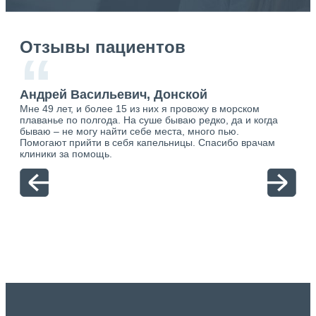
Отзывы пациентов
“
Андрей Васильевич, Донской
Ан
Мне 49 лет, и более 15 из них я провожу в морском
Хоч
плаванье по полгода. На суше бываю редко, да и когда
тол
бываю – не могу найти себе места, много пью.
себя
о.
Помогают прийти в себя капельницы. Спасибо врачам
свя
ю.
клиники за помощь.
вый
отн