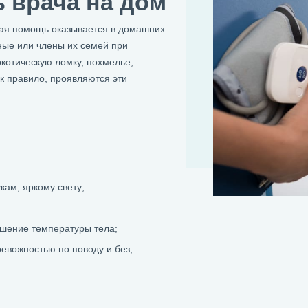
ь врача на дом
ая помощь оказывается в домашних
ные или члены их семей при
котическую ломку, похмелье,
к правило, проявляются эти
кам, яркому свету;
шение температуры тела;
евожностью по поводу и без;