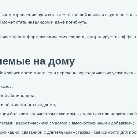
ьном отравлении врач выезжает из нашей клиники спустя несколько
 может стать инвалидом и даже погибнуть.
начает прием фармакологических средств, контролирует их эффек
яемые на дому
ой зависимости много, то и перечень наркологических услуг очень
хозов;
кой абстиненции;
 и абстинентного синдрома;
ации большим количеством алкогольных напитков или наркотиков (
огатами, наркотическими смесями с высокотоксичными добавками;
оксикации, связанной с длительным «стажем» зависимости для пр