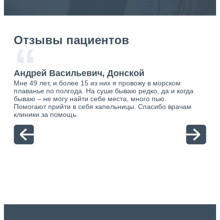
Отзывы пациентов
“
Андрей Васильевич, Донской
Ан
Мне 49 лет, и более 15 из них я провожу в морском
Хоч
плаванье по полгода. На суше бываю редко, да и когда
тол
бываю – не могу найти себе места, много пью.
себя
о.
Помогают прийти в себя капельницы. Спасибо врачам
свя
ю.
клиники за помощь.
вый
отн