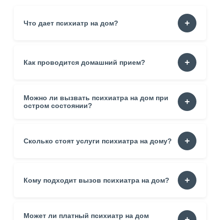
Что дает психиатр на дом?
Домашний визит снижает нагрузку. Пациент получает
Как проводится домашний прием?
помощь в безопасной обстановке. Диагностика
становится точнее благодаря наблюдению в привычной
среде.
Можно ли вызвать психиатра на дом при
Специалист уточняет жалобы. Оценивает состояние.
Фиксирует симптомы. Формирует рекомендации.
остром состоянии?
Разговор проходит в спокойном темпе.
Да. Визит помогает стабилизировать ситуацию. Пациент
Сколько стоят услуги психиатра на дому?
получает помощь без поездок.
Цена зависит от опыта врача, времени визита, района
Кому подходит вызов психиатра на дом?
проживания. Итоговая стоимость уточняется перед
приездом.
Может ли платный психиатр на дом
Пациентам без возможности выйти. Людям с