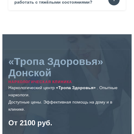
выраженной тревогой. Родственникам пожилых
работать с тяжёлыми состояниями?
пациентов. Всем, кто нуждается в спокойной
консультации.
Да. Специалист оценивает риски. Определяет
оптимальный путь помощи. Иногда визит предотвращает
осложнения.
«Тропа Здоровья»
Донской
НАРКОЛОГИЧЕСКАЯ КЛИНИКА
Наркологический центр
«Тропа Здоровья»
. Опытные
наркологи.
Доступные цены. Эффективная помощь на дому и в
клинике.
От 2100 руб.